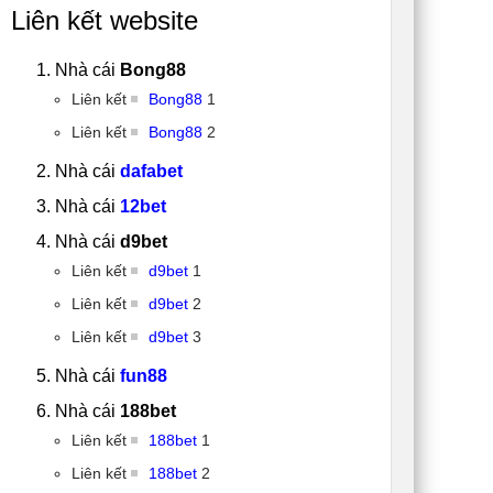
Liên kết website
Nhà cái
Bong88
Liên kết
Bong88
1
Liên kết
Bong88
2
Nhà cái
dafabet
Nhà cái
12bet
Nhà cái
d9bet
Liên kết
d9bet
1
Liên kết
d9bet
2
Liên kết
d9bet
3
Nhà cái
fun88
Nhà cái
188bet
Liên kết
188bet
1
Liên kết
188bet
2