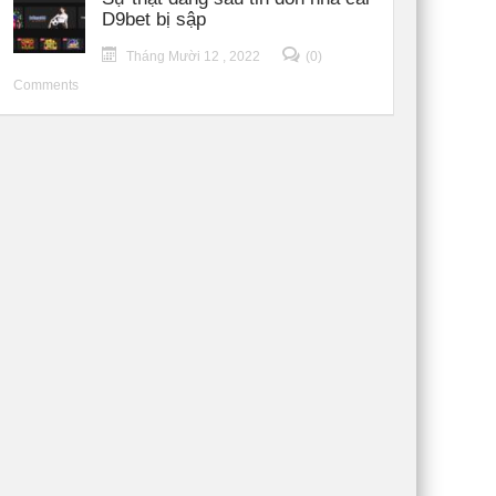
D9bet bị sập
Tháng Mười 12 , 2022
(0)
Comments