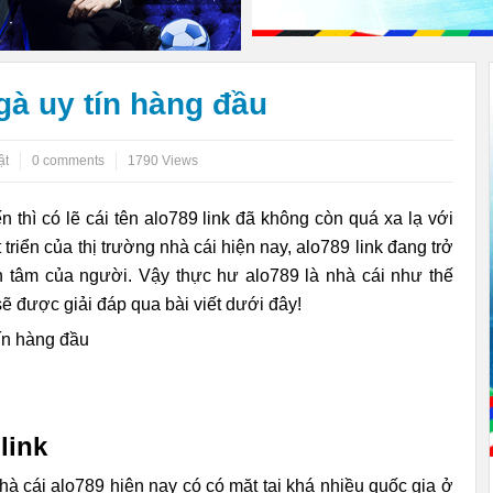
 gà uy tín hàng đầu
ật
0 comments
1790 Views
 thì có lẽ cái tên
alo789 link
đã không còn quá xa lạ với
riển của thị trường nhà cái hiện nay, alo789 link đang trở
n tâm của người. Vậy thực hư alo789 là nhà cái như thế
ẽ được giải đáp qua bài viết dưới đây!
tín hàng đầu
link
hà cái alo789 hiện nay có có mặt tại khá nhiều quốc gia ở