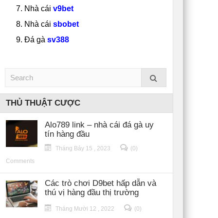
Nhà cái
v9bet
Nhà cái
sbobet
Đá gà
sv388
THỦ THUẬT CƯỢC
Alo789 link – nhà cái đá gà uy
tín hàng đầu
Tháng Bảy 15 , 2023
(0)
Comments
Các trò chơi D9bet hấp dẫn và
thú vị hàng đầu thị trường
Tháng Mười 12 , 2022
(0)