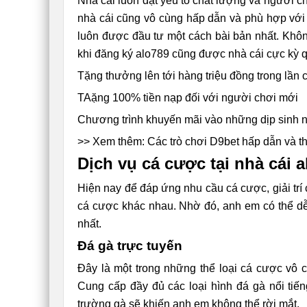
Nhà cái luôn đặt yếu tố chất lượng và người c
nhà cái cũng vô cùng hấp dẫn và phù hợp với
luôn được đầu tư một cách bài bản nhất. Khô
khi
đăng ký alo789
cũng được nhà cái cực kỳ q
Tặng thưởng lên tới hàng triệu đồng trong lần 
TAặng 100% tiền nạp đối với người chơi mới
Chương trình khuyến mãi vào những dịp sinh nhậ
>> Xem thêm:
Các trò chơi D9bet hấp dẫn và th
Dịch vụ cá cược tại nhà cái a
Hiện nay để đáp ứng nhu cầu cá cược, giải trí
cá cược khác nhau. Nhờ đó, anh em có thể dễ
nhất.
Đá gà trực tuyến
Đây là một trong những thể loại cá cược vô c
Cung cấp đầy đủ các loại hình đá gà nổi tiến
trường gà sẽ khiến anh em không thể rời mắt.