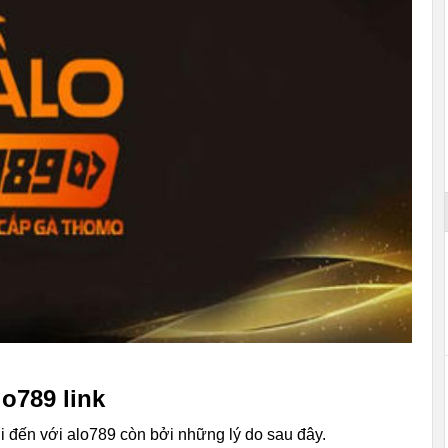
lo789 link
ơi đến với alo789 còn bởi những lý do sau đây.