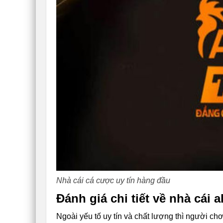
Nhà cái cá cược uy tín hàng đầu
Đánh giá chi tiết về nhà cái a
Ngoài yếu tố uy tín và chất lượng thì người ch