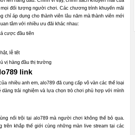
hơi lên hàng đầu. Chính vì vậy, chính sách khuyến mãi của
 mọi đối tượng người chơi. Các chương trình khuyến mãi
ng chỉ áp dụng cho thành viên lâu năm mà thành viên mới
uan tâm với nhiều ưu đãi khác nhau:
cá cược đầu tiên
t, lễ tết
ú vị hàng đầu thị trường
lo789 link
 của nhiều anh em, alo789 đã cung cấp vô vàn các thể loại
 dàng trải nghiệm và lựa chọn trò chơi phù hợp với mình
ùng nổi trội tại alo789 mà người chơi không thể bỏ qua.
g trên khắp thế giới cùng những màn live stream tại các