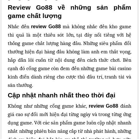
Review Go88 về những sản phẩm
game chất lượng
Nhắc đến
mà không nhắc đến kho game
review Go88
thì quả là một thiếu sót lớn, tại đây nổi tiếng với hệ
thống game chất lượng hàng đầu. Những siêu phẩm đổi
thưởng hiện đại hàng đầu không làm anh em thất vọng,
hấp dẫn lôi cuốn từ nội dung đến cách thức chơi. Bên
cạnh đó cổng game còn đem đến những game bài casino
kinh điển dành riêng cho cược thủ đấu trí, tranh tài và
săn thưởng.
Cập nhật nhanh nhất theo thời đại
Không như những cổng game khác,
đánh
review Go88
giá cao sự đổi mới hiện đại từng ngày và trong từng ứng
dụng game. Với các sản phẩm game luôn cập nhật nhanh
nhất những phiên bản nâng cấp từ nhà phát hành, những