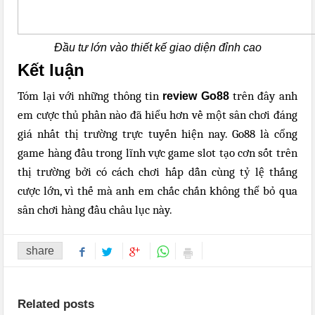
Đầu tư lớn vào thiết kế giao diện đỉnh cao
Kết luận
Tóm lại với những thông tin
trên đây anh
review Go88
em cược thủ phần nào đã hiểu hơn về một sân chơi đáng
giá nhất thị trường trực tuyến hiện nay. Go88 là cổng
game hàng đầu trong lĩnh vực game slot tạo cơn sốt trên
thị trường bởi có cách chơi hấp dẫn cùng tỷ lệ thắng
cược lớn, vì thế mà anh em chắc chắn không thể bỏ qua
sân chơi hàng đầu châu lục này.
share
Related posts