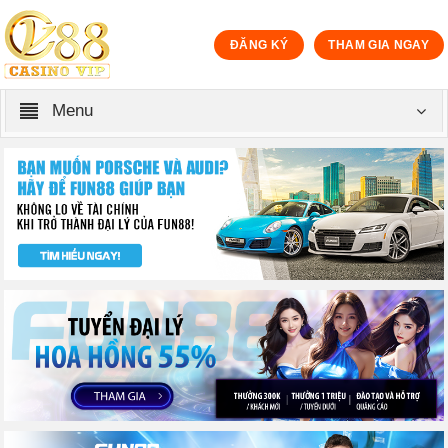
ĐĂNG KÝ
THAM GIA NGAY
Menu