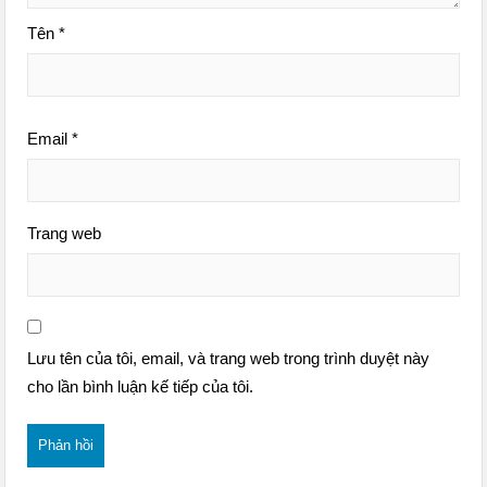
Tên
*
Email
*
Trang web
Lưu tên của tôi, email, và trang web trong trình duyệt này
cho lần bình luận kế tiếp của tôi.